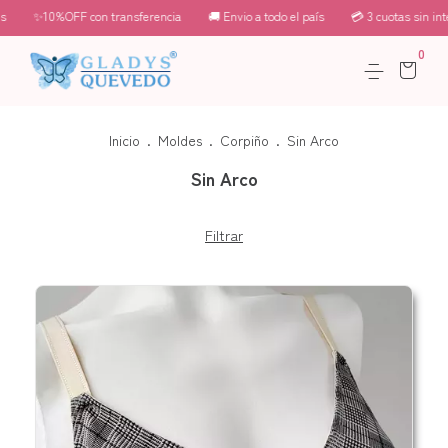
✨10%OFF con transferencia
🚚 Envio a todo el país
💳 3 cuotas sin inte
0
Inicio
.
Moldes
.
Corpiño
.
Sin Arco
Sin Arco
Filtrar