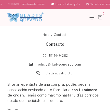
s
✨10%OFF con transferencia
🚚 Envio a todo el país
💳 3 cuotas sin int
0
Inicio
.
Contacto
Contacto
541144747552
mioficio@gladysquevedo.com
¡Visitá nuestro Blog!
Si te arrepentiste de una compra, podés pedir la
cancelación enviando este formulario
con tu número
de orden.
Tenés como máximo hasta 10 días corridos
desde que recibiste el producto.
Nombre