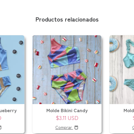
Productos relacionados
lueberry
Molde Bikini Candy
Mold
D
$3.11 USD
Comprar