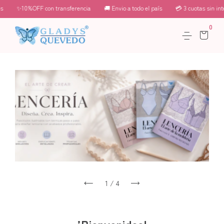
✨10%OFF con transferencia
🚚 Envio a todo el país
💳 3 cuotas sin interés
0
1
/
4