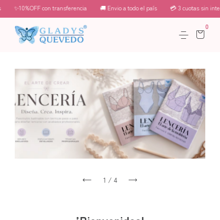
✨10%OFF con transferencia
🚚 Envio a todo el país
💳 3 cuotas sin interés
0
1
/
4