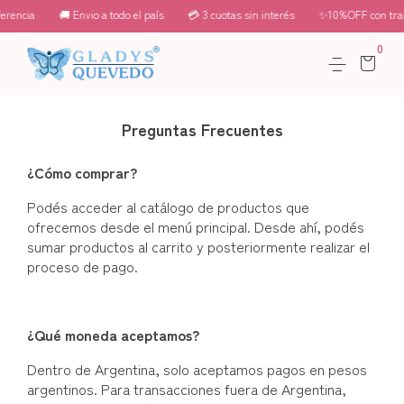
ncia
🚚 Envio a todo el país
💳 3 cuotas sin interés
✨10%OFF con transf
0
Preguntas Frecuentes
¿Cómo comprar?
Podés acceder al catálogo de productos que
ofrecemos desde el menú principal. Desde ahí, podés
sumar productos al carrito y posteriormente realizar el
proceso de pago.
¿Qué moneda aceptamos?
Dentro de Argentina, solo aceptamos pagos en pesos
argentinos. Para transacciones fuera de Argentina,