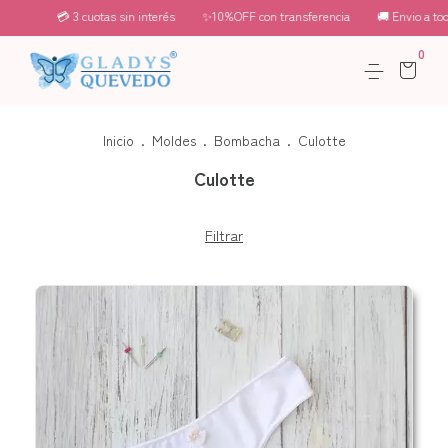
💳 3 cuotas sin interés
✨10%OFF con transferencia
🚚 Envio a todo el 
0
Inicio
.
Moldes
.
Bombacha
.
Culotte
Culotte
Filtrar