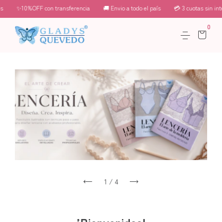
✨10%OFF con transferencia
🚚 Envio a todo el país
💳 3 cuotas sin interés
0
1
/
4